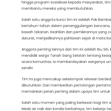
Loo
hingga program sosialisasi kepada masyarakat, tim
at
membantu mereka yang membutuhkan.
the
Her
Salah satu anggota kunci tim ini adalah Pak Bamb
of
bertahun-tahun dalam penanggulangan bencana, 
BPB
bawah tekanan. Keahlian dan pemikirannya yang
Tan
darurat, menjadikannya pahlawan sejati di mata k
Sia
Sel
Anggota penting lainnya dari tim ini adalah Ibu Si
mendidik warga Tanah Siang Selatan tentang kesia
acara komunitas, ia memberdayakan warganya un
sendiri.
Tim ini juga mencakup sekelompok relawan berded
dibutuhkan. Dari memberikan pertolongan pertama 
memainkan peran penting dalam upaya tim untu
Salah satu momen yang paling berkesan bagi tim ad
Meski air naik dan kondisi berbahaya, tim bekerja