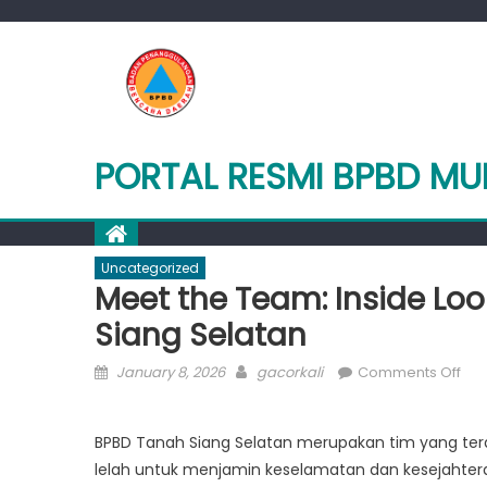
Skip
to
content
PORTAL RESMI BPBD M
Uncategorized
Meet the Team: Inside Loo
Siang Selatan
Posted
Author
on
January 8, 2026
gacorkali
Comments Off
on
Mee
the
BPBD Tanah Siang Selatan merupakan tim yang terdir
Tea
lelah untuk menjamin keselamatan dan kesejahtera
Ins