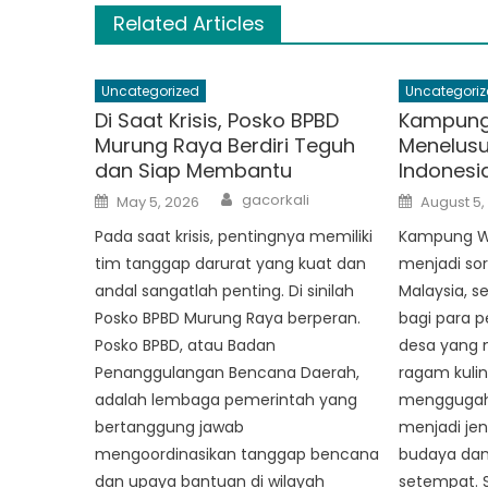
Related Articles
Uncategorized
Uncategoriz
Di Saat Krisis, Posko BPBD
Kampung 
Murung Raya Berdiri Teguh
Menelusu
dan Siap Membantu
Indonesi
Author
Posted
Posted
gacorkali
May 5, 2026
August 5,
on
on
Pada saat krisis, pentingnya memiliki
Kampung Wis
tim tanggap darurat yang kuat dan
menjadi sor
andal sangatlah penting. Di sinilah
Malaysia, s
Posko BPBD Murung Raya berperan.
bagi para 
Posko BPBD, atau Badan
desa yang 
Penanggulangan Bencana Daerah,
ragam kulin
adalah lembaga pemerintah yang
menggugah s
bertanggung jawab
menjadi je
mengoordinasikan tanggap bencana
budaya dan
dan upaya bantuan di wilayah
setempat. 