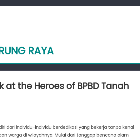
URUNG RAYA
k at the Heroes of BPBD Tanah
t
i dari individu-individu berdedikasi yang bekerja tanpa kenal
m:
an warga di wilayahnya. Mulai dari tanggap bencana alam
ide