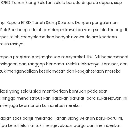
k
 BPBD Tanah Siang Selatan selalu berada di garda depan, siap
oes
ang, Kepala BPBD Tanah Siang Selatan. Dengan pengalaman
Pak Bambang adalah pemimpin kawakan yang selalu tenang di
D
 cepat telah menyelamatkan banyak nyawa dalam keadaan
ah
omunitasnya.
ng
atan
ti, kepala program penjangkauan masyarakat. Ibu Siti bersemanga
psiagaan dan tanggap bencana. Melalui lokakarya, seminar, dan
tuk mengendalikan keselamatan dan kesejahteraan mereka
ikasi yang selalu siap memberikan bantuan pada saat
hingga mendistribusikan pasokan darurat, para sukarelawan ini
k menjaga keamanan komunitas mereka.
alah saat banjir melanda Tanah Siang Selatan baru-baru ini.
 tanpa kenal lelah untuk mengevakuasi warga dan memberikan