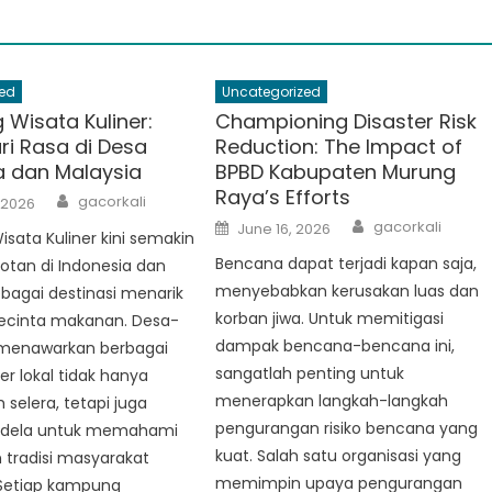
ed
Uncategorized
Wisata Kuliner:
Championing Disaster Risk
ri Rasa di Desa
Reduction: The Impact of
a dan Malaysia
BPBD Kabupaten Murung
Raya’s Efforts
Author
gacorkali
 2026
Author
Posted
gacorkali
June 16, 2026
ata Kuliner kini semakin
on
Bencana dapat terjadi kapan saja,
otan di Indonesia dan
menyebabkan kerusakan luas dan
ebagai destinasi menarik
korban jiwa. Untuk memitigasi
pecinta makanan. Desa-
dampak bencana-bencana ini,
menawarkan berbagai
sangatlah penting untuk
er lokal tidak hanya
menerapkan langkah-langkah
elera, tetapi juga
pengurangan risiko bencana yang
ndela untuk memahami
kuat. Salah satu organisasi yang
 tradisi masyarakat
memimpin upaya pengurangan
Setiap kampung