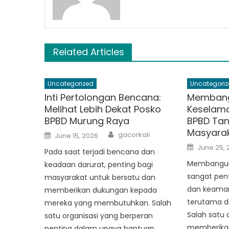
Related Articles
Uncategorized
Uncategoriz
Inti Pertolongan Bencana:
Membang
Melihat Lebih Dekat Posko
Keselama
BPBD Murung Raya
BPBD Tan
Masyara
Author
Posted
gacorkali
June 15, 2026
on
Posted
June 25, 
Pada saat terjadi bencana dan
on
Membangun
keadaan darurat, penting bagi
sangat pent
masyarakat untuk bersatu dan
dan keama
memberikan dukungan kepada
terutama d
mereka yang membutuhkan. Salah
Salah satu 
satu organisasi yang berperan
memberikan
penting dalam upaya bantuan