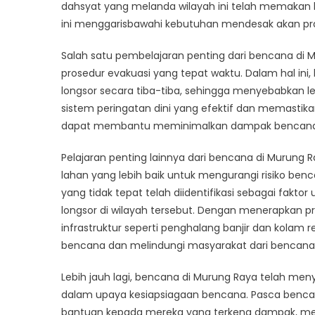
Be
dahsyat yang melanda wilayah ini telah memakan 
Mu
ini menggarisbawahi kebutuhan mendesak akan pra
Ra
St
Salah satu pembelajaran penting dari bencana di 
for
prosedur evakuasi yang tepat waktu. Dalam hal in
Di
longsor secara tiba-tiba, sehingga menyebabkan l
Pr
sistem peringatan dini yang efektif dan memasti
dapat membantu meminimalkan dampak bencana
Pelajaran penting lainnya dari bencana di Murung
lahan yang lebih baik untuk mengurangi risiko ben
yang tidak tepat telah diidentifikasi sebagai fakt
longsor di wilayah tersebut. Dengan menerapkan p
infrastruktur seperti penghalang banjir dan kol
bencana dan melindungi masyarakat dari bencana
Lebih jauh lagi, bencana di Murung Raya telah men
dalam upaya kesiapsiagaan bencana. Pasca benca
bantuan kepada mereka yang terkena dampak, men