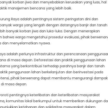
ncana
banyak korban jiwa dan menyebabkan kerusakan yang luas, hal
rung
ktik manajemen bencana yang lebih baik.
ya:
rategies
Murung Raya adalah pentingnya sistem peringatan dini dan
i, banyak warga yang lengah dengan datangnya banjir dan tanah
saster
ebih banyak korban jiwa dan luka-luka. Dengan menerapkan
eparedness
kan bahwa warga mengetahui prosedur evakuasi, pihak berwenan
 dan menyelamatkan nyawa.
 Raya adalah perlunya infrastruktur dan perencanaan penggunaa
cana di masa depan. Deforestasi dan praktik penggunaan lahan
or utama yang berkontribusi terhadap parahnya banjir dan tanah
raktik penggunaan lahan berkelanjutan dan berinvestasi pada
am retensi, pihak berwenang dapat membantu mengurangi dampak
 di masa depan.
yoroti pentingnya keterlibatan dan keterlibatan masyarakat
na, komunitas lokal berkumpul untuk memberikan dukungan d
unjukkan ketahanan dan solidaritas masyarakat dalam