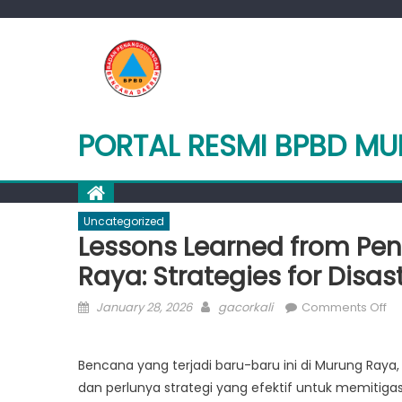
Skip
to
content
PORTAL RESMI BPBD M
Uncategorized
Lessons Learned from P
Raya: Strategies for Disa
Posted
Author
on
January 28, 2026
gacorkali
Comments Off
on
Le
Le
Bencana yang terjadi baru-baru ini di Murung Raya
fr
dan perlunya strategi yang efektif untuk memitigas
Pe