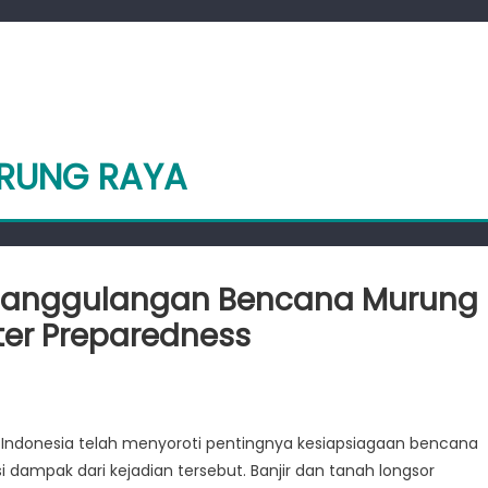
URUNG RAYA
enanggulangan Bencana Murung
ster Preparedness
ssons
arned
, Indonesia telah menyoroti pentingnya kesiapsiagaan bencana
om
i dampak dari kejadian tersebut. Banjir dan tanah longsor
nanggulangan