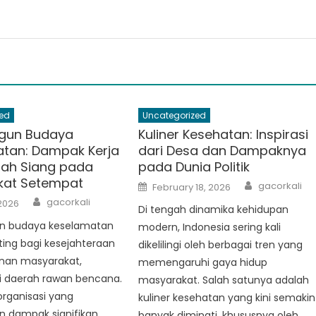
ed
Uncategorized
un Budaya
Kuliner Kesehatan: Inspirasi
tan: Dampak Kerja
dari Desa dan Dampaknya
ah Siang pada
pada Dunia Politik
kat Setempat
Author
Posted
gacorkali
February 18, 2026
on
Author
gacorkali
2026
Di tengah dinamika kehidupan
 budaya keselamatan
modern, Indonesia sering kali
ing bagi kesejahteraan
dikelilingi oleh berbagai tren yang
nan masyarakat,
memengaruhi gaya hidup
i daerah rawan bencana.
masyarakat. Salah satunya adalah
organisasi yang
kuliner kesehatan yang kini semakin
 dampak signifikan
banyak diminati, khususnya oleh