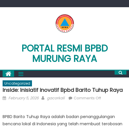
Skip
to
content
PORTAL RESMI BPBD
MURUNG RAYA
Uncategorized
Inside: Inisiatif inovatif Bpbd Barito Tuhup Raya
Posted
Author
on
February 5, 2026
gacorkali
Comments Off
on
Inside:
Inisiatif
BPBD Barito Tuhup Raya adalah badan penanggulangan
inovatif
bencana lokal di Indonesia yang telah membuat terobosan
Bpbd