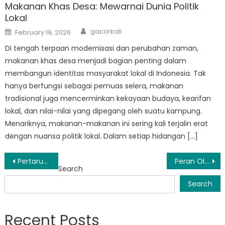
Makanan Khas Desa: Mewarnai Dunia Politik
Lokal
Author
Posted
gacorkali
February 19, 2026
on
Di tengah terpaan modernisasi dan perubahan zaman,
makanan khas desa menjadi bagian penting dalam
membangun identitas masyarakat lokal di Indonesia. Tak
hanya berfungsi sebagai pemuas selera, makanan
tradisional juga mencerminkan kekayaan budaya, kearifan
lokal, dan nilai-nilai yang dipegang oleh suatu kampung.
Menariknya, makanan-makanan ini sering kali terjalin erat
dengan nuansa politik lokal. Dalam setiap hidangan […]
Post
Pertarungan Politick: Sepak Bola vs. Basket di Kampung
Peran Olahraga dalam Memperkuat Komunitas Desa: Sepak Bola dan Basket
Search
navigation
Search
Recent Posts